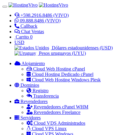
+598.2916.8486 (VIVO)
09.888.8486 (VIVO)
Callback
Chat Ventas
Carrito
0
USD
Dólares estadounidenses (USD)
Pesos uruguayos (UYU)
Alojamiento
Cloud Web Hosting cPanel
Cloud Hosting Dedicado cPanel
Cloud Web Hosting Windows Plesk
Dominios
Registro
Transferencia
Revendedores
Revendedores cPanel WHM
Revendedores Freelance
Servidores
Cloud VDS Administrados
Cloud VPS Linux
Cloud VPS Windows