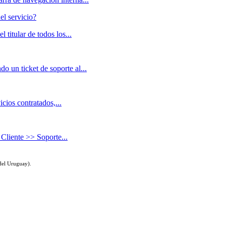
el servicio?
titular de todos los...
o un ticket de soporte al...
cios contratados,...
 Cliente >> Soporte...
 del Uruguay).