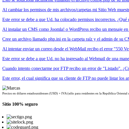
Al cambiar los permisos de mis archivos/carpetas mi Sitio Web muest
Este error se debe a que Ud. ha colocado permisos incorrectos. ¿Qué 
Al instalar un CMS como Joomla! o WordPress recibo un mensaje en m
Cree un archivo llamado php.ini en la carpeta raíz y el admin de su C
Al intentar enviar un correo desde el WebMail recibo el error "550 Ver
Este error se debe a que Ud. no ha ingresado al Webmail de una maner
Cuando intento conectarme por FTP recibo un error de "Listado". ¿C
Este error, el cual significa que su cliente de FTP no puede listar los a
Precios en dólares estadounidenses (USD) + IVA (sólo para residentes en la República Oriental
Sitio 100% seguro