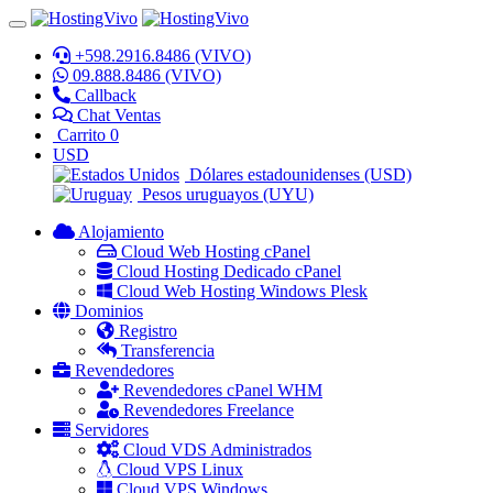
+598.2916.8486 (VIVO)
09.888.8486 (VIVO)
Callback
Chat Ventas
Carrito
0
USD
Dólares estadounidenses (USD)
Pesos uruguayos (UYU)
Alojamiento
Cloud Web Hosting cPanel
Cloud Hosting Dedicado cPanel
Cloud Web Hosting Windows Plesk
Dominios
Registro
Transferencia
Revendedores
Revendedores cPanel WHM
Revendedores Freelance
Servidores
Cloud VDS Administrados
Cloud VPS Linux
Cloud VPS Windows