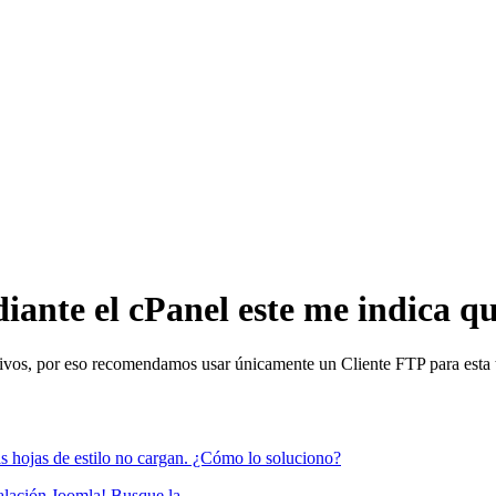
iante el cPanel este me indica q
hivos, por eso recomendamos usar únicamente un Cliente FTP para esta 
s hojas de estilo no cargan. ¿Cómo lo soluciono?
alación Joomla! Busque la...