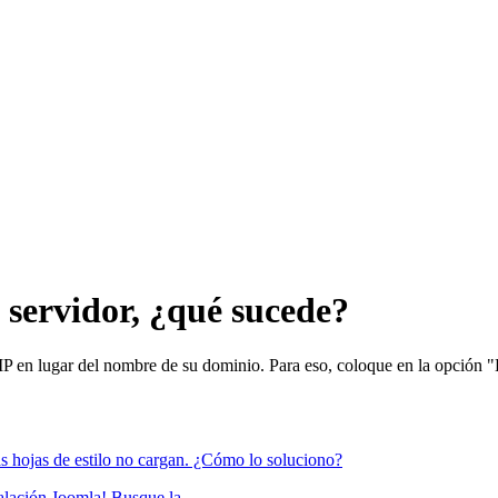
 servidor, ¿qué sucede?
P en lugar del nombre de su dominio. Para eso, coloque en la opción "H
s hojas de estilo no cargan. ¿Cómo lo soluciono?
alación Joomla! Busque la...