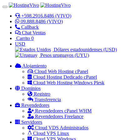
+598.2916.8486 (VIVO)
09.888.8486 (VIVO)
Callback
Chat Ventas
Carrito
0
USD
Dólares estadounidenses (USD)
Pesos uruguayos (UYU)
Alojamiento
Cloud Web Hosting cPanel
Cloud Hosting Dedicado cPanel
Cloud Web Hosting Windows Plesk
Dominios
Registro
Transferencia
Revendedores
Revendedores cPanel WHM
Revendedores Freelance
Servidores
Cloud VDS Administrados
Cloud VPS Linux
Cloud VPS Windows