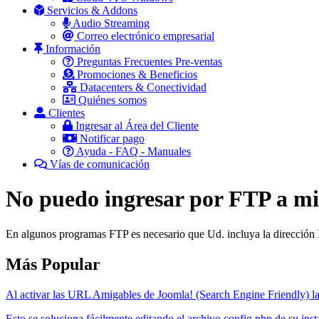
Servicios & Addons
Audio Streaming
Correo electrónico empresarial
Información
Preguntas Frecuentes Pre-ventas
Promociones & Beneficios
Datacenters & Conectividad
Quiénes somos
Clientes
Ingresar al Área del Cliente
Notificar pago
Ayuda - FAQ - Manuales
Vías de comunicación
No puedo ingresar por FTP a mi
En algunos programas FTP es necesario que Ud. incluya la dirección I
Más Popular
Al activar las URL Amigables de Joomla! (Search Engine Friendly) la
Esto se soluciona fácilmente editando el archivo config.php de su inst