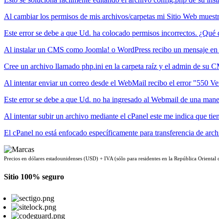
Al cambiar los permisos de mis archivos/carpetas mi Sitio Web muest
Este error se debe a que Ud. ha colocado permisos incorrectos. ¿Qué 
Al instalar un CMS como Joomla! o WordPress recibo un mensaje en m
Cree un archivo llamado php.ini en la carpeta raíz y el admin de su C
Al intentar enviar un correo desde el WebMail recibo el error "550 Ver
Este error se debe a que Ud. no ha ingresado al Webmail de una maner
Al intentar subir un archivo mediante el cPanel este me indica que ti
El cPanel no está enfocado específicamente para transferencia de arc
Precios en dólares estadounidenses (USD) + IVA (sólo para residentes en la República Oriental
Sitio 100% seguro